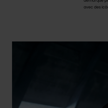
démarque par
avec des icôn