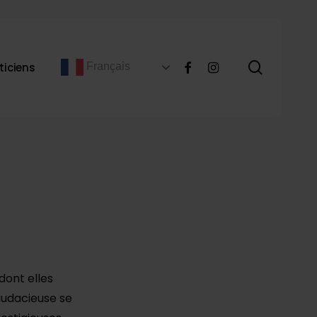
recher
facebook
instagram
ticiens
Français
dont elles
audacieuse se