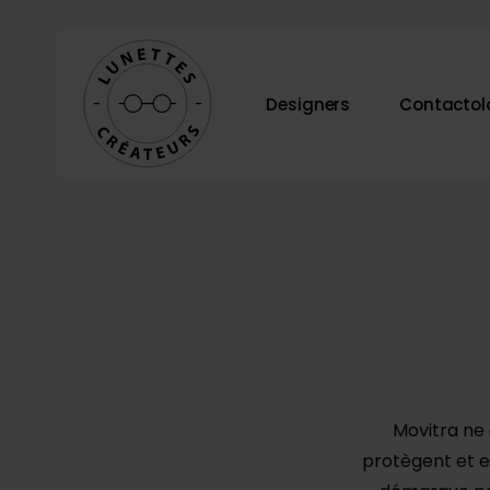
Skip
to
main
Designers
Contactol
content
Appuyez sur Entrée pour rechercher ou ESC po
Movitra ne 
protègent et e