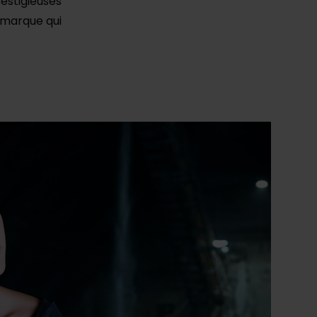
estigieuses
e marque qui