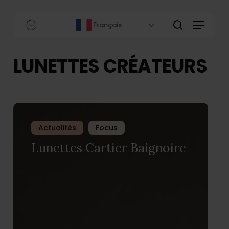
Skip
to
Menu
Français
main
rechercher
content
LUNETTES CRÉATEURS
Actualités
Focus
Lunettes Cartier Baignoire