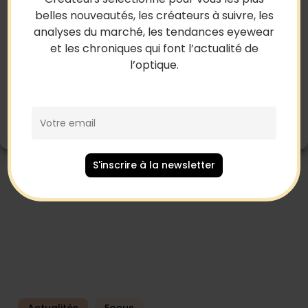
consentir ou de retirer son consentement peut avoir un effet négatif
belles nouveautés, les créateurs à suivre, les
sur certaines caractéristiques et fonctions.
analyses du marché, les tendances eyewear
Focus
Accepter
et les chroniques qui font l’actualité de
Oliver Peoples x Paul Newman
l’optique.
Refuser
Voir les préférences
Politique de cookies
Mentions Légales
S'inscrire à la newsletter