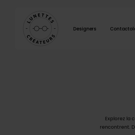
Skip
to
main
Designers
Contactol
content
Appuyez sur Entrée pour rechercher ou ESC po
Explorez la 
rencontrent. D