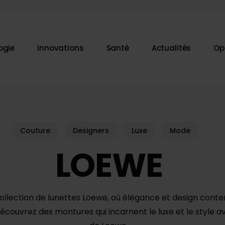
ogie
Innovations
Santé
Actualités
Op
ur fermer
Couture
Designers
Luxe
Mode
LOEWE
collection de lunettes Loewe, où élégance et design cont
écouvrez des montures qui incarnent le luxe et le style a