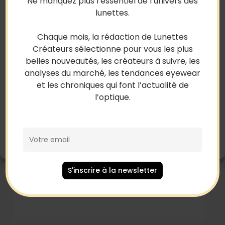
Ne manquez plus l’essentiel de l’univers des
Pour offrir les meilleures expériences, nous utilisons des
lunettes.
technologies telles que les cookies pour stocker et/ou accéder aux
informations des appareils. Le fait de consentir à ces technologies
nous permettra de traiter des données telles que le comportement
Chaque mois, la rédaction de Lunettes
de navigation ou les ID uniques sur ce site. Le fait de ne pas
Créateurs sélectionne pour vous les plus
consentir ou de retirer son consentement peut avoir un effet négatif
belles nouveautés, les créateurs à suivre, les
sur certaines caractéristiques et fonctions.
analyses du marché, les tendances eyewear
Accepter
et les chroniques qui font l’actualité de
l’optique.
Refuser
Voir les préférences
Politique de cookies
Mentions Légales
S'inscrire à la newsletter
Issimo x L.G.R Gae