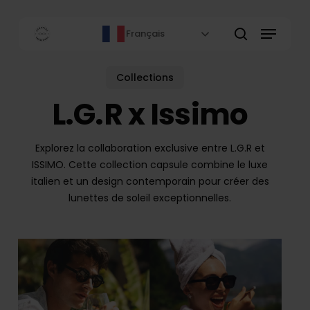
Skip
to
Menu
Français
main
rechercher
content
Collections
L.G.R x Issimo
Explorez la collaboration exclusive entre L.G.R et
ISSIMO. Cette collection capsule combine le luxe
italien et un design contemporain pour créer des
lunettes de soleil exceptionnelles.