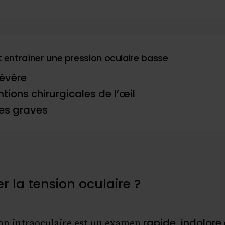
 entraîner une pression oculaire basse
évère
tions chirurgicales de l’œil
res graves
la tension oculaire ?
rapide, indolore 
ion intraoculaire est un examen