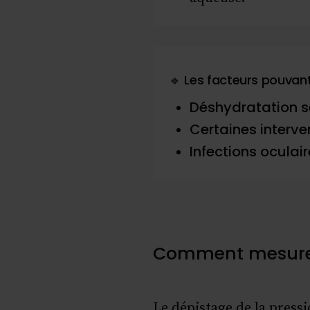
🔹 Les facteurs pouvant
Déshydratation s
Certaines interven
Infections oculai
Comment mesurer 
Le dépistage de la press