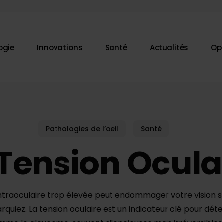
ogie
Innovations
Santé
Actualités
Op
ur fermer
Pathologies de l’oeil
Santé
 Tension Ocula
ntraoculaire trop élevée peut endommager votre vision 
rquiez. La tension oculaire est un indicateur clé pour dét