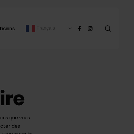
recher
facebook
instagram
ticiens
Français
ire
sans que vous
ecter des