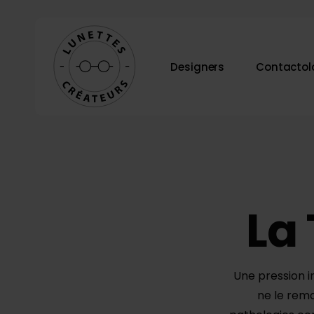
Skip
to
main
Designers
Contactol
content
Appuyez sur Entrée pour rechercher ou ESC po
La
Une pression i
ne le rema