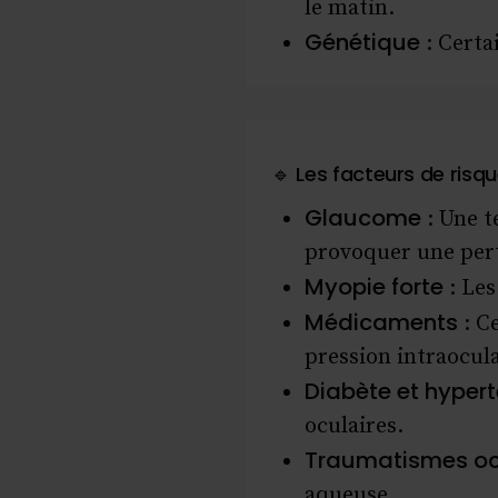
le matin.
Génétique
: Certa
🔹 Les facteurs de risq
Glaucome
: Une t
provoquer une pert
Myopie forte
: Les
Médicaments
: C
pression intraocula
Diabète et hyper
oculaires.
Traumatismes oc
aqueuse.