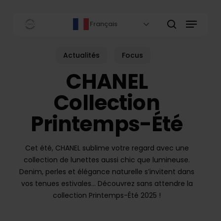
Skip
to
Menu
Français
main
rechercher
content
Actualités
Focus
CHANEL
Collection
Printemps-Été
Cet été, CHANEL sublime votre regard avec une
collection de lunettes aussi chic que lumineuse.
Denim, perles et élégance naturelle s’invitent dans
vos tenues estivales… Découvrez sans attendre la
collection Printemps-Été 2025 !