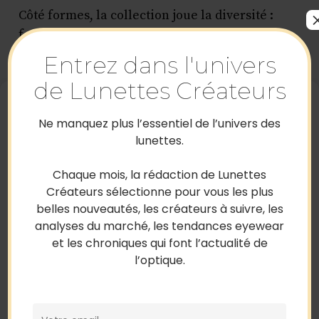
Côté formes, la collection joue la diversité :
formes rondes pour un esprit rétro, lignes
papillon pour plus de caractère, ou montures
Entrez dans l'univers
oversize pour un effet mode assumé.
de Lunettes Créateurs
Gérer le consentement
aux cookies
Ne manquez plus l’essentiel de l’univers des
Pour offrir les meilleures expériences, nous utilisons des
lunettes.
technologies telles que les cookies pour stocker et/ou accéder aux
informations des appareils. Le fait de consentir à ces technologies
nous permettra de traiter des données telles que le comportement
Chaque mois, la rédaction de Lunettes
de navigation ou les ID uniques sur ce site. Le fait de ne pas
Créateurs sélectionne pour vous les plus
consentir ou de retirer son consentement peut avoir un effet négatif
belles nouveautés, les créateurs à suivre, les
sur certaines caractéristiques et fonctions.
analyses du marché, les tendances eyewear
Accepter
et les chroniques qui font l’actualité de
l’optique.
Refuser
Voir les préférences