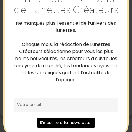
Ross & Brown
de Lunettes Créateurs
Gérer le consentement
aux cookies
Ne manquez plus l’essentiel de l’univers des
Pour offrir les meilleures expériences, nous utilisons des
lunettes.
technologies telles que les cookies pour stocker et/ou accéder aux
informations des appareils. Le fait de consentir à ces technologies
nous permettra de traiter des données telles que le comportement
Chaque mois, la rédaction de Lunettes
de navigation ou les ID uniques sur ce site. Le fait de ne pas
Créateurs sélectionne pour vous les plus
consentir ou de retirer son consentement peut avoir un effet négatif
belles nouveautés, les créateurs à suivre, les
sur certaines caractéristiques et fonctions.
analyses du marché, les tendances eyewear
Accepter
et les chroniques qui font l’actualité de
l’optique.
Designers
Refuser
Garrett Leight
Voir les préférences
Politique de cookies
Mentions Légales
S'inscrire à la newsletter