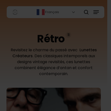
Skip
to
Menu
Français
main
rechercher
content
Rétro
11
Revisitez le charme du passé avec
Lunettes
Créateurs
. Des classiques intemporels aux
designs vintage revisités, ces lunettes
combinent élégance d’antan et confort
contemporain.